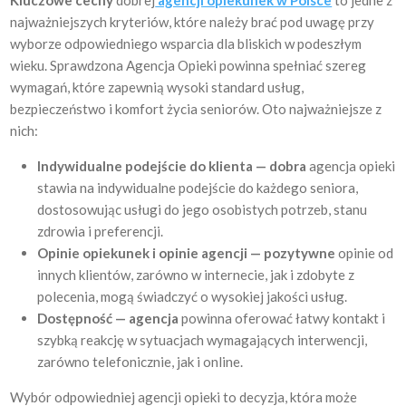
Kluczowe cechy
dobrej
agencji opiekunek w Polsce
to jedne z
najważniejszych kryteriów, które należy brać pod uwagę przy
wyborze odpowiedniego wsparcia dla bliskich w podeszłym
wieku. Sprawdzona Agencja Opieki powinna spełniać szereg
wymagań, które zapewnią wysoki standard usług,
bezpieczeństwo i komfort życia seniorów. Oto najważniejsze z
nich:
Indywidualne podejście do klienta — dobra
agencja opieki
stawia na indywidualne podejście do każdego seniora,
dostosowując usługi do jego osobistych potrzeb, stanu
zdrowia i preferencji.
Opinie opiekunek i opinie agencji — pozytywne
opinie od
innych klientów, zarówno w internecie, jak i zdobyte z
polecenia, mogą świadczyć o wysokiej jakości usług.
Dostępność — agencja
powinna oferować łatwy kontakt i
szybką reakcję w sytuacjach wymagających interwencji,
zarówno telefonicznie, jak i online.
Wybór odpowiedniej agencji opieki to decyzja, która może