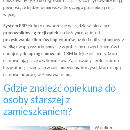
dedykowany tylko do tego sektora, przez co użytkownicy mają
pewność, że będzie w nim wszystko, czego potrzebują i nic
więcej.
System ERP Hrily
to nowoczesne narzędzie wspierające
pracowników agencji opieki
na każdym etapie, od
pozyskiwania klientów i opiekunów
, aż do finalizacji umowy. Z
wielką uwagą wsłuchujemy się w potrzeby naszych klientów i
dodajemy do
oprogramowania CRM
kolejne elementy, które
usprawniają pracę użytkowników. Zapraszamy serdecznie do
bezpłatnej prezentacji w celu omówienia korzyści, które mogą
usprawniać pracę w Państwa firmie.
Gdzie znaleźć opiekuna do
osoby starszej z
zamieszkaniem?
W obliczu