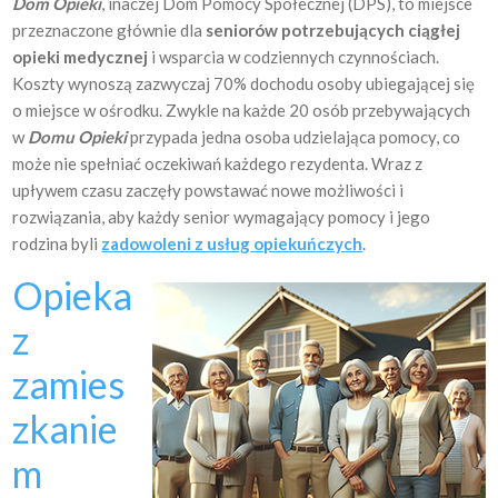
Dom Opieki
, inaczej Dom Pomocy Społecznej (DPS), to miejsce
przeznaczone głównie dla
seniorów potrzebujących ciągłej
opieki medycznej
i wsparcia w codziennych czynnościach.
Koszty wynoszą zazwyczaj 70% dochodu osoby ubiegającej się
o miejsce w ośrodku. Zwykle na każde 20 osób przebywających
w
Domu Opieki
przypada jedna osoba udzielająca pomocy, co
może nie spełniać oczekiwań każdego rezydenta. Wraz z
upływem czasu zaczęły powstawać nowe możliwości i
rozwiązania, aby każdy senior wymagający pomocy i jego
rodzina byli
zadowoleni z usług opiekuńczych
.
Opieka
z
zamies
zkanie
m