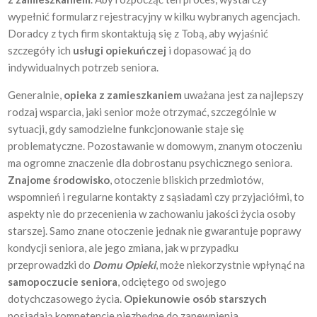
wypełnić formularz rejestracyjny w kilku wybranych agencjach.
Doradcy z tych firm skontaktują się z Tobą, aby wyjaśnić
szczegóły ich
usługi opiekuńczej
i dopasować ją do
indywidualnych potrzeb seniora.
Generalnie,
opieka z zamieszkaniem
uważana jest za najlepszy
rodzaj wsparcia, jaki senior może otrzymać, szczególnie w
sytuacji, gdy samodzielne funkcjonowanie staje się
problematyczne. Pozostawanie w domowym, znanym otoczeniu
ma ogromne znaczenie dla dobrostanu psychicznego seniora.
Znajome środowisko
, otoczenie bliskich przedmiotów,
wspomnień i regularne kontakty z sąsiadami czy przyjaciółmi, to
aspekty nie do przecenienia w zachowaniu jakości życia osoby
starszej. Samo znane otoczenie jednak nie gwarantuje poprawy
kondycji seniora, ale jego zmiana, jak w przypadku
przeprowadzki do
Domu Opieki
, może niekorzystnie wpłynąć na
samopoczucie seniora
, odciętego od swojego
dotychczasowego życia.
Opiekunowie osób starszych
posiadają kompetencje niezbędne do zapewnienia