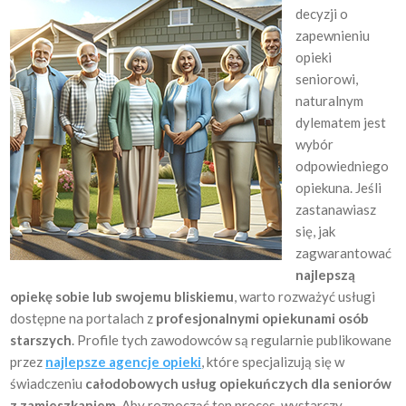
decyzji o
zapewnieniu
opieki
seniorowi,
naturalnym
dylematem jest
wybór
odpowiedniego
opiekuna. Jeśli
zastanawiasz
się, jak
zagwarantować
najlepszą
opiekę sobie lub swojemu bliskiemu
, warto rozważyć usługi
dostępne na portalach z
profesjonalnymi opiekunami osób
starszych
. Profile tych zawodowców są regularnie publikowane
przez
najlepsze agencje opieki
, które specjalizują się w
świadczeniu
całodobowych usług opiekuńczych dla seniorów
z zamieszkaniem
. Aby rozpocząć ten proces, wystarczy