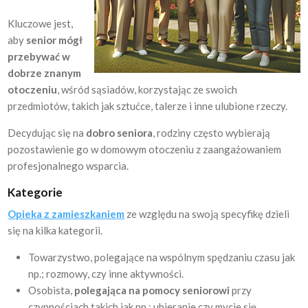
Kluczowe jest,
aby
senior mógł
przebywać w
dobrze znanym
otoczeniu
, wśród sąsiadów, korzystając ze swoich
przedmiotów, takich jak sztućce, talerze i inne ulubione rzeczy.
Decydując się na
dobro seniora
, rodziny często wybierają
pozostawienie go w domowym otoczeniu z zaangażowaniem
profesjonalnego wsparcia.
Kategorie
Opieka z zamieszkaniem
ze względu na swoją specyfikę dzieli
się na kilka kategorii.
Towarzystwo, polegające na wspólnym spędzaniu czasu jak
np.; rozmowy, czy inne aktywności.
Osobista,
polegająca na pomocy seniorowi
przy
czynnościach takich jak np.; ubieranie czy mycie się.