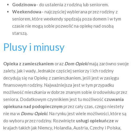
Godzinowa
– do ustalenia z rodziną lub seniorem.
Weekendowa
– najczęściej wybierana przez rodziny z
seniorem, które weekendy spędzają poza domem i w tym
czasie nie mogą sobie pozwolić na opiekę nad osobą
starszą.
Plusy i minusy
Opieka z zamieszkaniem
oraz
Dom Opieki
mają zarówno swoje
zalety, jak i wady. Jednakże częściej seniorzy i ich rodziny
decydują się na Opiekę z zamieszkaniem, jeśli jest w zasięgu
finansowym rodziny. Najważniejsza jest w tym przypadku
możliwość mieszkania w dobrze znanym sobie środowisku przez
seniora. Dodatkowym czynnikiem jest tu możliwość
czuwania
opiekuna nad podopiecznym
przez cały czas, czego niestety
nie ma w
Domu Opieki
. Na rynku jest wiele możliwości, które są
do wyboru przez rodziny. Rozwinięte
usługi opiekuńcze
w
krajach takich jak Niemcy, Holandia, Austria, Czechy i Polska,