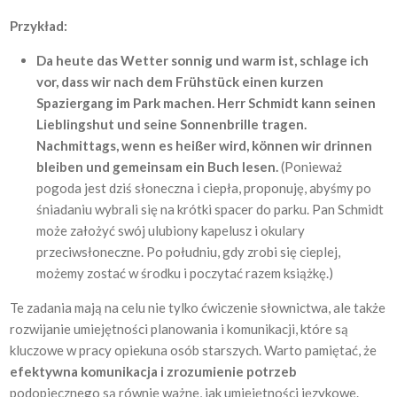
Przykład:
Da heute das Wetter sonnig und warm ist, schlage ich
vor, dass wir nach dem Frühstück einen kurzen
Spaziergang im Park machen. Herr Schmidt kann seinen
Lieblingshut und seine Sonnenbrille tragen.
Nachmittags, wenn es heißer wird, können wir drinnen
bleiben und gemeinsam ein Buch lesen.
(Ponieważ
pogoda jest dziś słoneczna i ciepła, proponuję, abyśmy po
śniadaniu wybrali się na krótki spacer do parku. Pan Schmidt
może założyć swój ulubiony kapelusz i okulary
przeciwsłoneczne. Po południu, gdy zrobi się cieplej,
możemy zostać w środku i poczytać razem książkę.)
Te zadania mają na celu nie tylko ćwiczenie słownictwa, ale także
rozwijanie umiejętności planowania i komunikacji, które są
kluczowe w pracy opiekuna osób starszych. Warto pamiętać, że
efektywna komunikacja i zrozumienie potrzeb
podopiecznego są równie ważne, jak umiejętności językowe.