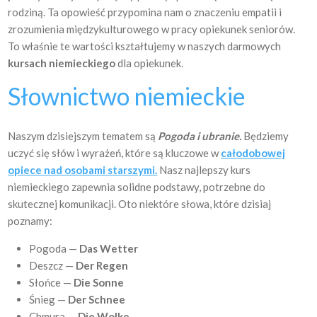
rodziną. Ta opowieść przypomina nam o znaczeniu empatii i
zrozumienia międzykulturowego w pracy opiekunek seniorów.
To właśnie te wartości kształtujemy w naszych darmowych
kursach niemieckiego
dla opiekunek.
Słownictwo niemieckie
Naszym dzisiejszym tematem są
Pogoda i ubranie.
Będziemy
uczyć się słów i wyrażeń, które są kluczowe w
całodobowej
opiece nad osobami starszymi.
Nasz najlepszy kurs
niemieckiego zapewnia solidne podstawy, potrzebne do
skutecznej komunikacji. Oto niektóre słowa, które dzisiaj
poznamy:
Pogoda —
Das Wetter
Deszcz —
Der Regen
Słońce —
Die Sonne
Śnieg —
Der Schnee
Chmura —
Die Wolke