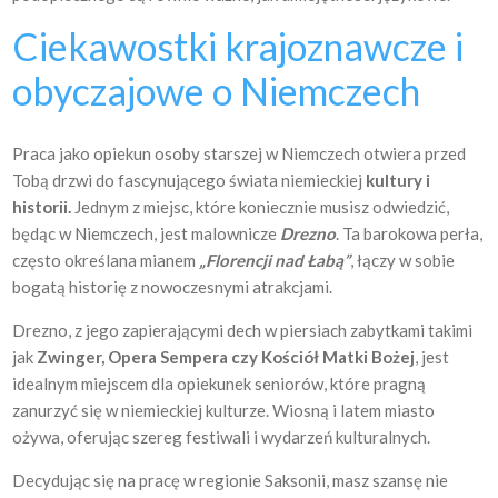
Ciekawostki krajoznawcze i
obyczajowe o Niemczech
Praca jako opiekun osoby starszej w Niemczech otwiera przed
Tobą drzwi do fascynującego świata niemieckiej
kultury i
historii.
Jednym z miejsc, które koniecznie musisz odwiedzić,
będąc w Niemczech, jest malownicze
Drezno
. Ta barokowa perła,
często określana mianem
„Florencji nad Łabą”
, łączy w sobie
bogatą historię z nowoczesnymi atrakcjami.
Drezno, z jego zapierającymi dech w piersiach zabytkami takimi
jak
Zwinger, Opera Sempera czy Kościół Matki Bożej
, jest
idealnym miejscem dla opiekunek seniorów, które pragną
zanurzyć się w niemieckiej kulturze. Wiosną i latem miasto
ożywa, oferując szereg festiwali i wydarzeń kulturalnych.
Decydując się na pracę w regionie Saksonii, masz szansę nie