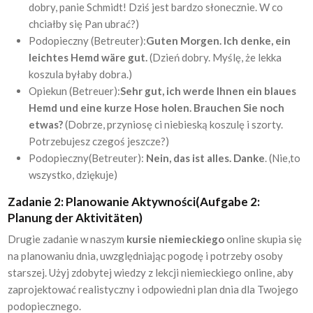
dobry, panie Schmidt! Dziś jest bardzo słonecznie. W co
chciałby się Pan ubrać?)
Podopieczny (Betreuter):
Guten Morgen. Ich denke, ein
leichtes Hemd wäre gut.
(Dzień dobry. Myślę, że lekka
koszula byłaby dobra.)
Opiekun (Betreuer):
Sehr gut, ich werde Ihnen ein blaues
Hemd und eine kurze Hose holen. Brauchen Sie noch
etwas?
(Dobrze, przyniosę ci niebieską koszulę i szorty.
Potrzebujesz czegoś jeszcze?)
Podopieczny(Betreuter):
Nein, das ist alles. Danke
. (Nie,to
wszystko, dziękuje)
Zadanie 2: Planowanie Aktywności(Aufgabe 2:
Planung der Aktivitäten)
Drugie zadanie w naszym
kursie niemieckiego
online skupia się
na planowaniu dnia, uwzględniając pogodę i potrzeby osoby
starszej. Użyj zdobytej wiedzy z lekcji niemieckiego online, aby
zaprojektować realistyczny i odpowiedni plan dnia dla Twojego
podopiecznego.