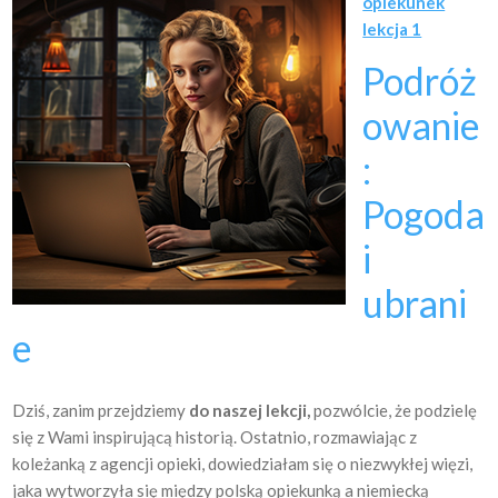
opiekunek
lekcja 1
Podróż
owanie
:
Pogoda
i
ubrani
e
Dziś, zanim przejdziemy
do naszej lekcji,
pozwólcie, że podzielę
się z Wami inspirującą historią. Ostatnio, rozmawiając z
koleżanką z agencji opieki, dowiedziałam się o niezwykłej więzi,
jaka wytworzyła się między polską opiekunką a niemiecką