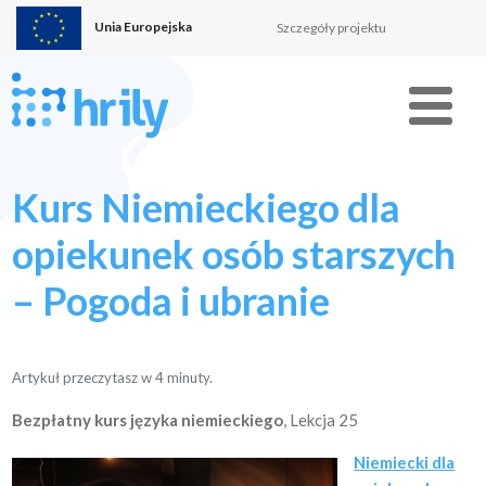
Unia Europejska
Szczegóły projektu
Menu
Kurs Niemieckiego dla
opiekunek osób starszych
– Pogoda i ubranie
Artykuł przeczytasz w
4
minuty.
Bezpłatny kurs języka niemieckiego
, Lekcja 25
Niemiecki dla