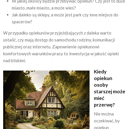
W jakiej okolicy będzie przebywać opiekun? Czy jest to duże
miasto, małe miasto, a może wieś?
Jak daleko są sklepy, a może jest park czy inne miejsce do
spacerów?
W przypadku opiekunów przyjeżdżających z daleka warto
ustalić, czy mają dostęp do samochodu rodziny, komunikacji
publicznej oraz internetu. Zapewnienie opiekunowi
komfortowych warunków pracy to inwestycja w jakość opieki
nad bliskimi.
Kiedy
opiekun
osoby
starszej może
mieć
przerwę?
Nie można
oczekiwać, by
opiekun