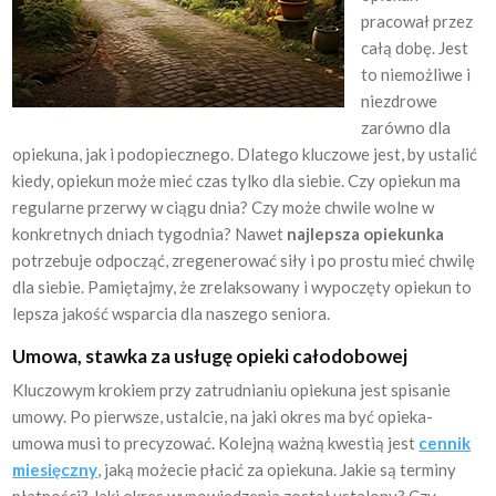
pracował przez
całą dobę. Jest
to niemożliwe i
niezdrowe
zarówno dla
opiekuna, jak i podopiecznego. Dlatego kluczowe jest, by ustalić
kiedy, opiekun może mieć czas tylko dla siebie. Czy opiekun ma
regularne przerwy w ciągu dnia? Czy może chwile wolne w
konkretnych dniach tygodnia? Nawet
najlepsza opiekunka
potrzebuje odpocząć, zregenerować siły i po prostu mieć chwilę
dla siebie. Pamiętajmy, że zrelaksowany i wypoczęty opiekun to
lepsza jakość wsparcia dla naszego seniora.
Umowa, stawka za usługę opieki całodobowej
Kluczowym krokiem przy zatrudnianiu opiekuna jest spisanie
umowy. Po pierwsze, ustalcie, na jaki okres ma być opieka-
umowa musi to precyzować. Kolejną ważną kwestią jest
cennik
miesięczny
, jaką możecie płacić za opiekuna. Jakie są terminy