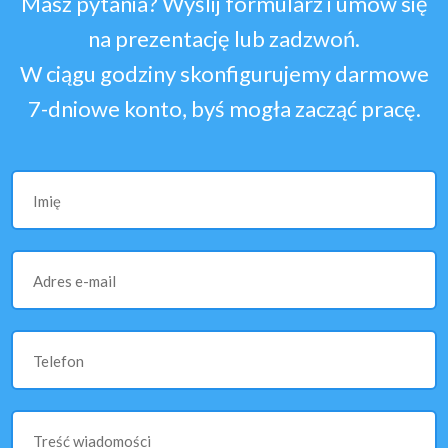
Masz pytania? Wyślij formularz i umów się
na prezentację lub zadzwoń.
W ciągu godziny skonfigurujemy darmowe
7-dniowe konto, byś mogła zacząć pracę.
Imię
Adres e-mail
Telefon
Treść wiadomości