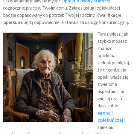
Co dokładnie mamy na myśli?
Opiekun osoby starszej
rozpocznie pracę w Twoim domu. Zakres usługi opiekuńczej
będzie dopasowany do potrzeb Twojej rodziny.
Kwalifikacje
opiekuna
będą odpowiednie, a stawka za usługę konkurencyjną.
Teraz wiesz, jak
szybko możesz
znaleźć
opiekuna.
Jednak pamiętaj,
że organizacja
opieki wiąże się
z wieloma
aspektami. Im
więcej czasu
dasz sobie,
agencji
opiekuńczej
i
samemu