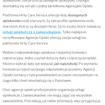
opiekunowi, tym proces przebiegnie spokojniej. Dlatego
skontaktuj się od ręki z jedną lub kilkoma Agencjami Opieki.
Platforma Hrily Care Service oferuje listę
dostępnych
opiekunów
osób starszych. Są tam profile opiekunów osób
starszych, którzy są dostępni teraz. Są to osoby, które świadczą
usługi opiekuńcze z zamieszkaniem
. Tylko najlepsze,
certyfikowane Agencje Opieki oferują swoje usługi na
platformie Hrily Care Service.
Wybierz odpowiedniego opiekuna i wypełnij formularz
rejestracyjny. Jedno z pytań dotyczy daty rozpoczęcia opieki.
Możesz wybrać datę lub wskazać
jak najszybciej
. Po wysłaniu
formularza rejestracyjnego odpowiedni pracownicy Agencji
Opieki zostaną o tym powiadomieni w czasie rzeczywistym i w
ciągu kilku chwil skontaktują się z Państwem.
Choć agencje opieki profesjonalnie organizują usługi
opiekuńcze z zamieszkaniem, nie mogą zająć się wszystkim
samodzielnie. Potrzebują od ciebie informacji, więc przygotuj je,