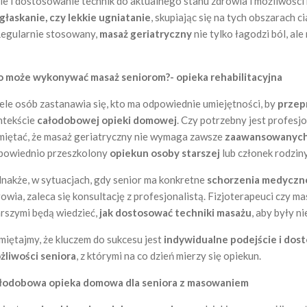
cie i dostosowanie technik do aktualnego stanu zdrowia i możliwośc
 głaskanie, czy lekkie ugniatanie
, skupiając się na tych obszarach c
Regularnie stosowany,
masaż geriatryczny
nie tylko łagodzi ból, al
o może wykonywać masaż seniorom?- opieka rehabilitacyjna
ele osób zastanawia się, kto ma odpowiednie umiejętności, by
przep
ntekście
całodobowej opieki domowej
. Czy potrzebny jest profes
miętać, że masaż geriatryczny nie wymaga zawsze
zaawansowanych
powiednio przeszkolony
opiekun osoby starszej
lub członek rodzin
dnakże, w sytuacjach, gdy senior ma konkretne
schorzenia medycz
rowia, zaleca się konsultację z profesjonalistą. Fizjoterapeuci czy 
arszymi będą wiedzieć,
jak dostosować techniki masażu
, aby były n
miętajmy, że kluczem do sukcesu jest
indywidualne podejście i dos
żliwości seniora
, z którymi na co dzień mierzy się opiekun.
łodobowa opieka domowa dla seniora z masowaniem