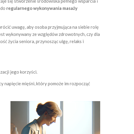
staje się stworzenie środowiska pełnego wsparcia i
i do
regularnego wykonywania masaży
wrócić uwagę, aby osoba przyjmująca na siebie rolę
 jest wykonywany ze względów zdrowotnych, czy dla
ść życia seniora, przynosząc ulgę, relaks i
acji jego korzyści.
y napięcie mięśni, który pomoże im rozpocząć