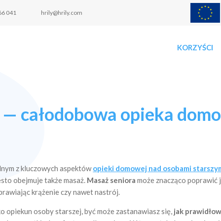
66 041
hrily@hrily.com
KORZYŚCI
a — całodobowa opieka dom
dnym z kluczowych aspektów
opieki domowej nad osobami starszy
ęsto obejmuje także masaż.
Masaż seniora
może znacząco poprawić ja
prawiając krążenie czy nawet nastrój.
ko opiekun osoby starszej, być może zastanawiasz się,
jak prawidło