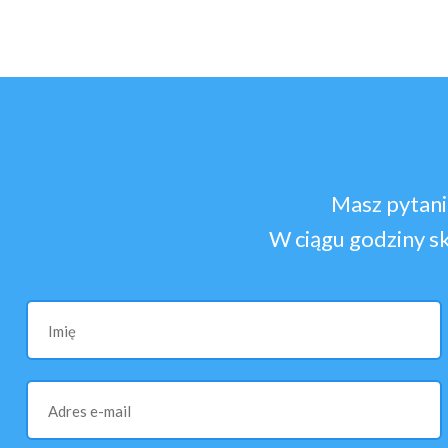
Masz pytani
W ciągu godziny s
Imię
Adres e-mail