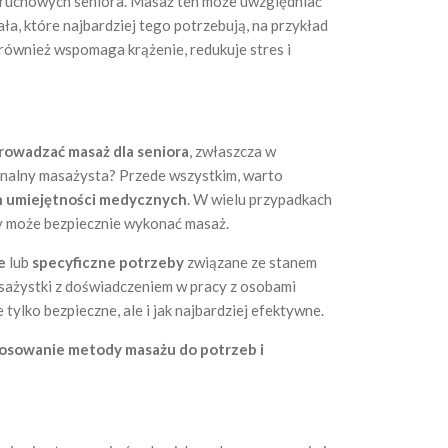
i ruchowych seniora. Masaż ten może uwzględniać
iała, które najbardziej tego potrzebują, na przykład
e również wspomaga krążenie, redukuje stres i
rowadzać masaż dla seniora
, zwłaszcza w
jonalny masażysta? Przede wszystkim, warto
 umiejętności medycznych
. W wielu przypadkach
y może bezpiecznie wykonać masaż.
ne
lub
specyficzne potrzeby
związane ze stanem
masażystki z doświadczeniem w pracy z osobami
ie tylko bezpieczne, ale i jak najbardziej efektywne.
tosowanie metody masażu do potrzeb i