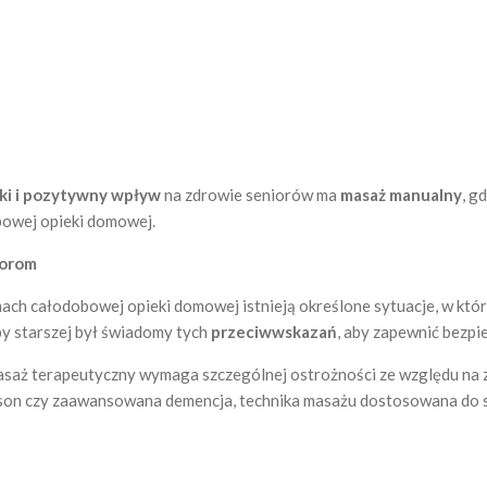
ki i pozytywny wpływ
na zdrowie seniorów ma
masaż manualny
, g
bowej opieki domowej.
iorom
ach całodobowej opieki domowej istnieją określone sytuacje, w kt
by starszej był świadomy tych
przeciwwskazań
, aby zapewnić bezpi
saż terapeutyczny wymaga szczególnej ostrożności ze względu na 
inson czy zaawansowana demencja, technika masażu dostosowana do se