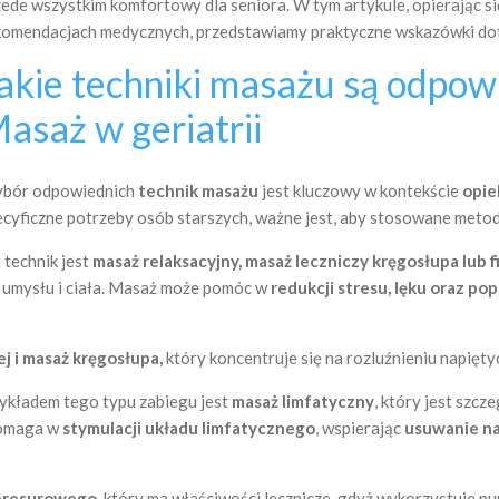
zede wszystkim komfortowy dla seniora. W tym artykule, opierając s
komendacjach medycznych, przedstawiamy praktyczne wskazówki do
akie techniki masażu są odpow
asaż w geriatrii
bór odpowiednich
technik masażu
jest kluczowy w kontekście
opie
ecyficzne potrzeby osób starszych, ważne jest, aby stosowane metody
 technik jest
masaż relaksacyjny, masaż leczniczy kręgosłupa lub f
e umysłu i ciała. Masaż może pomóc w
redukcji stresu, lęku oraz p
ej i masaż kręgosłupa,
który koncentruje się na rozluźnieniu napięty
zykładem tego typu zabiegu jest
masaż limfatyczny
, który jest szc
 pomaga w
stymulacji układu limfatycznego
, wspierając
usuwanie n
presurowego
, który ma właściwości lecznicze, gdyż wykorzystuje p