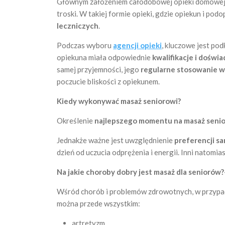
Głównym założeniem całodobowej opieki domowej
troski. W takiej formie opieki, gdzie opiekun i pod
leczniczych
.
Podczas wyboru
agencji opieki
, kluczowe jest po
opiekuna miała odpowiednie
kwalifikacje i dośw
samej przyjemności, jego
regularne stosowanie 
poczucie bliskości z opiekunem.
Kiedy wykonywać masaż seniorowi?
Określenie
najlepszego momentu na masaż senio
Jednakże ważne jest uwzględnienie
preferencji s
dzień od uczucia odprężenia i energii. Inni natomi
Na jakie choroby dobry jest masaż dla senioró
Wśród chorób i problemów zdrowotnych, w przypad
można przede wszystkim:
artretyzm,