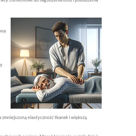
ona
zy
a
na zmniejszoną elastyczność tkanek i większą