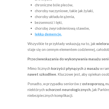
chroniczne bóle pleców,
choroby naczyniowe, takie jak żylaki,
choroby układu krążenia,
bezsenność i lęki,
chorobę zwyrodnieniową stawów,
lekką demencję.
Wszystkie te przykłady wskazują na to, jak
wielora
staje się on cennym elementem codziennej, całodo
Przeciwwskazania do wykonywania masażu sen
Mimo licznych
korzyści płynących z masażu
w ram
nawet szkodliwe
. Kluczowe jest, aby opiekun oso
Ponadto, w przypadku seniorów z
osteoporozą,
ma
niektórych
schorzeń neurologicznych
, jak Park
niebezpiecznych komplikacji.