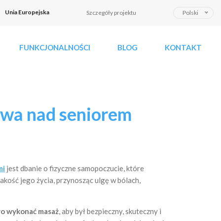
W
Unia Europejska
Szczegóły projektu
Polski
y
b
FUNKCJONALNOŚCI
BLOG
KONTAKT
i
e
r
z
j
owa nad seniorem
ę
z
y
k
mi
jest dbanie o fizyczne samopoczucie, które
kość jego życia, przynosząc ulgę w bólach,
wo wykonać masaż
, aby był bezpieczny, skuteczny i