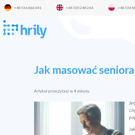
+48 536 866 041
+48 530 248 264
+48 536 8
Jak masować senior
Artykuł przeczytasz w
4
minuty.
Je
cz
po
Ja