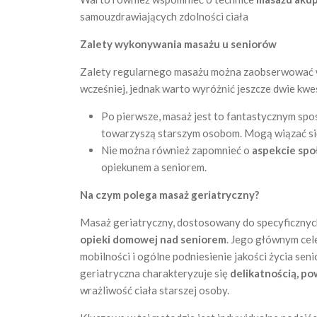
samouzdrawiających zdolności ciała
Zalety wykonywania masażu u seniorów
Zalety regularnego masażu można zaobserwować w r
wcześniej, jednak warto wyróżnić jeszcze dwie kwe
Po pierwsze, masaż jest to fantastycznym sp
towarzyszą starszym osobom. Mogą wiązać się 
Nie można również zapomnieć o
aspekcie sp
opiekunem a seniorem.
Na czym polega masaż geriatryczny?
Masaż geriatryczny, dostosowany do specyficznyc
opieki domowej nad seniorem
. Jego głównym cel
mobilności i ogólne podniesienie jakości życia sen
geriatryczna charakteryzuje się
delikatnością, p
wrażliwość ciała starszej osoby.