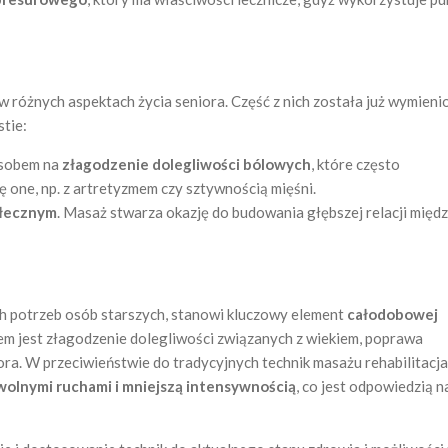
óżnych aspektach życia seniora. Część z nich została już wymieni
stie:
osobem na
złagodzenie dolegliwości bólowych
, które często
one, np. z artretyzmem czy sztywnością mięśni.
ołecznym
. Masaż stwarza okazję do budowania głębszej relacji międ
h potrzeb osób starszych, stanowi kluczowy element
całodobowej
em jest złagodzenie dolegliwości związanych z wiekiem, poprawa
iora. W przeciwieństwie do tradycyjnych technik masażu rehabilitacj
owolnymi ruchami i mniejszą intensywnością
, co jest odpowiedzią 