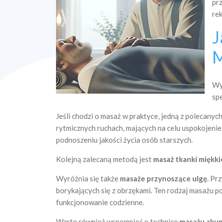
pr
re
J
M
Wy
sp
Jeśli chodzi o masaż w praktyce, jedną z polecanych
rytmicznych ruchach, mających na celu uspokojeni
podnoszeniu jakości życia osób starszych.
Kolejną zalecaną metodą jest
masaż tkanki miękki
Wyróżnia się także
masaże przynoszące ulgę
. Pr
borykających się z obrzękami. Ten rodzaj masażu
funkcjonowanie codzienne.
Warto również wspomnieć o technice
masażu aku