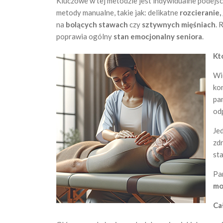
Kluczowe w tej metodzie jest indywidualne podejś
metody manualne, takie jak: delikatne
rozcieranie,
na
bolących stawach
czy
sztywnych mięśniach
. 
poprawia ogólny
stan emocjonalny seniora
.
Kt
Wi
ko
pa
od
Je
zd
st
Pa
mo
Ca