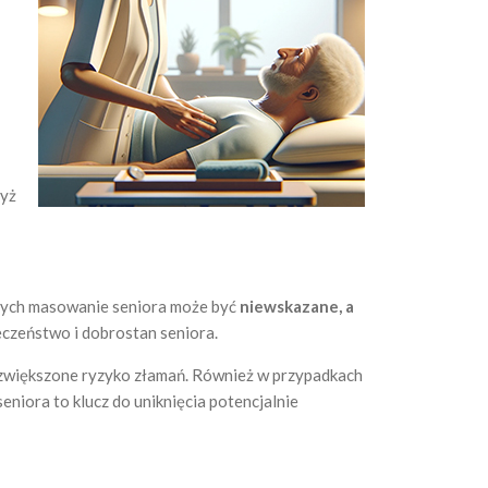
dyż
órych masowanie seniora może być
niewskazane, a
eczeństwo i dobrostan seniora.
zwiększone ryzyko złamań. Również w przypadkach
niora to klucz do uniknięcia potencjalnie