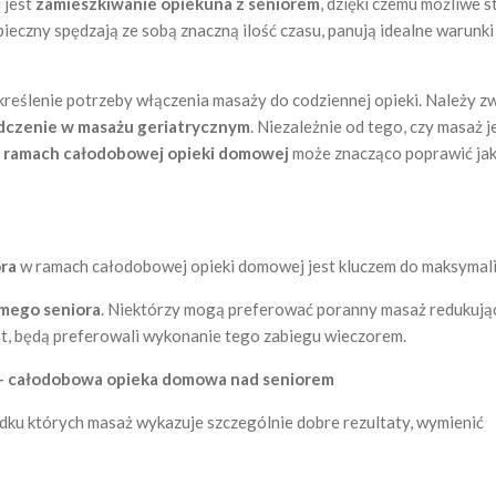
 jest
zamieszkiwanie opiekuna z seniorem
, dzięki czemu możliwe 
opieczny spędzają ze sobą znaczną ilość czasu, panują idealne warunk
dkreślenie potrzeby włączenia masaży do codziennej opieki. Należy z
iadczenie w masażu geriatrycznym
. Niezależnie od tego, czy masaż
w ramach całodobowej opieki domowej
może znacząco poprawić jako
ra
w ramach całodobowej opieki domowej jest kluczem do maksymaliz
amego seniora
. Niektórzy mogą preferować poranny masaż redukując
ast, będą preferowali wykonanie tego zabiegu wieczorem.
w?- całodobowa opieka domowa nad seniorem
ku których masaż wykazuje szczególnie dobre rezultaty, wymienić