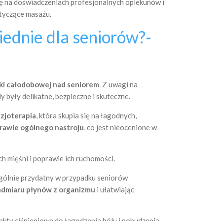
ię na doświadczeniach profesjonalnych opiekunów i
tyczące masażu.
iednie dla seniorów?-
ki całodobowej nad seniorem
. Z uwagi na
 były delikatne, bezpieczne i skuteczne.
izjoterapia
, która skupia się na łagodnych,
oprawie ogólnego nastroju
, co jest nieocenione w
ch mięśni i poprawie ich ruchomości.
zególnie przydatny w przypadku seniorów
admiaru płynów z organizmu
i ułatwiając
unkty ciśnieniowe do łagodzenia bólu i pobudzenia