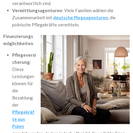
verantwortlich sind.
Vermittlungsagenturen:
Viele Familien wählen die
Zusammenarbeit mit
deutsche Plegeagenturen
, die
polnische Pflegekräfte vermitteln.
Finanzierungs
möglichkeiten
Pflegeversi
cherung:
Diese
Leistungen
können für
die
Bezahlung
der
Pflegekräf
te aus
Polen