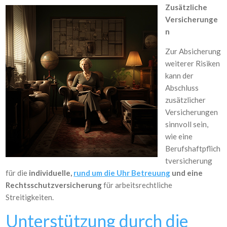
Zusätzliche
Versicherunge
n
Zur Absicherung
weiterer Risiken
kann der
Abschluss
zusätzlicher
Versicherungen
sinnvoll sein,
wie eine
Berufshaftpflich
tversicherung
für die
individuelle,
rund um die Uhr Betreuung
und eine
Rechtsschutzversicherung
für arbeitsrechtliche
Streitigkeiten.
Unterstützung durch die