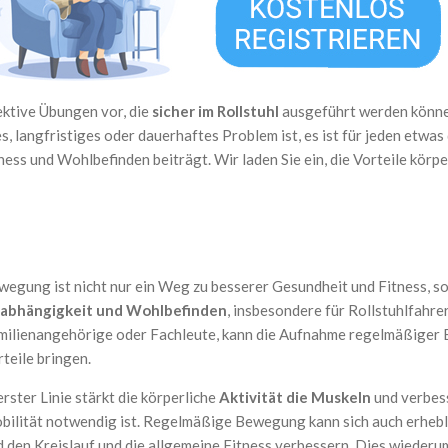
fektive Übungen vor, die
sicher im Rollstuhl
ausgeführt werden können
iges, langfristiges oder dauerhaftes Problem ist, es ist für jeden et
ness und Wohlbefinden beiträgt. Wir laden Sie ein, die Vorteile körp
wegung ist nicht nur ein Weg zu besserer Gesundheit und Fitness, so
abhängigkeit und Wohlbefinden
, insbesondere für Rollstuhlfahrer
milienangehörige oder Fachleute, kann die Aufnahme regelmäßiger
teile bringen.
erster Linie stärkt die körperliche
Aktivität die Muskeln
und verbess
bilität notwendig ist. Regelmäßige Bewegung kann sich auch erhebl
d den Kreislauf und die allgemeine Fitness verbessern. Dies wiederum