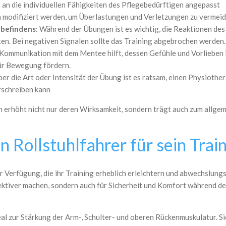
an die individuellen Fähigkeiten des Pflegebedürftigen angepasst
en modifiziert werden, um Überlastungen und Verletzungen zu vermeid
lbefindens
: Während der Übungen ist es wichtig, die Reaktionen d
n. Bei negativen Signalen sollte das Training abgebrochen werden.
ommunikation mit dem Mentee hilft, dessen Gefühle und Vorlieben in
ür Bewegung fördern.
ber die Art oder Intensität der Übung ist es ratsam, einen Physioth
fschreiben kann
 erhöht nicht nur deren Wirksamkeit, sondern trägt auch zum allge
 Rollstuhlfahrer für sein Tra
r Verfügung, die ihr Training erheblich erleichtern und abwechslun
ektiver machen, sondern auch für Sicherheit und Komfort während des
deal zur Stärkung der Arm-, Schulter- und oberen Rückenmuskulatur. S