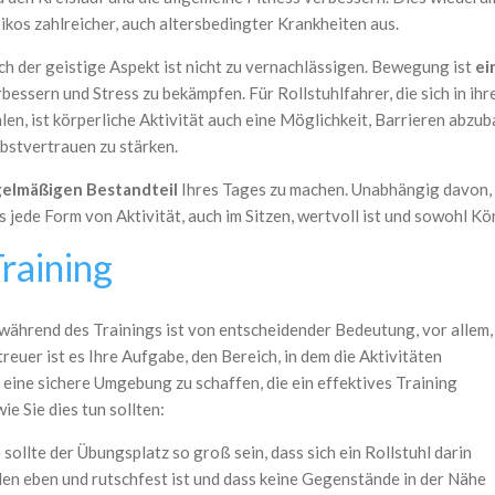
ikos zahlreicher, auch altersbedingter Krankheiten aus.
ch der geistige Aspekt ist nicht zu vernachlässigen. Bewegung ist
ei
bessern und Stress zu bekämpfen. Für Rollstuhlfahrer, die sich in ih
len, ist körperliche Aktivität auch eine Möglichkeit, Barrieren abzu
lbstvertrauen zu stärken.
gelmäßigen Bestandteil
Ihres Tages zu machen. Unabhängig davon, 
ss jede Form von Aktivität, auch im Sitzen, wertvoll ist und sowohl 
raining
während des Trainings ist von entscheidender Bedeutung, vor allem,
reuer ist es Ihre Aufgabe, den Bereich, in dem die Aktivitäten
 eine sichere Umgebung zu schaffen, die ein effektives Training
ie Sie dies tun sollten:
e sollte der Übungsplatz so groß sein, dass sich ein Rollstuhl darin
den eben und rutschfest ist und dass keine Gegenstände in der Nähe