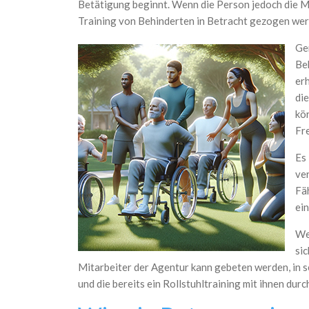
Betätigung beginnt. Wenn die Person jedoch die Mög
Training von Behinderten in Betracht gezogen werd
Ge
Be
er
di
kö
Fr
Es 
ve
Fä
ei
We
sic
Mitarbeiter der Agentur kann gebeten werden, in s
und die bereits ein Rollstuhltraining mit ihnen durc