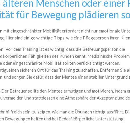
s älteren Menschen oder einer 
tät für Bewegung plädieren so
en
mit eingeschränkter Mobilität erfordert nicht nur emotionale Unte
ng. Hier sind einige wichtige Tipps, wie eine Pflegeperson ihren Kli
en
: Vor dem Training ist es wichtig, dass die Betreuungsperson die
nd körperlichen Fähigkeiten des Kunden kennt. Medizinische Proble
oder eingeschränkte Mobilität sollten berücksichtigt werden.
htig, einen sicheren Ort für das Training zu schaffen. Entfernen Sie a
en, und sorgen Sie dafür, dass der Mentee einen stabilen Untergrund 
:
Der Betreuer sollte den Mentee ermutigen und motivieren, indem e
ck zu vermeiden und stattdessen eine Atmosphäre der Akzeptanz und d
hr hilfreich sein, zu zeigen, wie man die Übungen richtig ausführt. Di
ren Bewegungen helfen und bei Bedarf körperliche Unterstützung