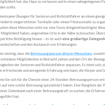
lichkeit hat, das Haus zu verlassen und in einen nahegelegenen Park
en sollte.
meinsame Übungen für Senioren und Rollstuhlfahrer an einem geeigne
hinderte eingerichteten Turnhalle oder einem Fitnessstudio zu orga
halten diese Menschen nicht nur eine Dosis dringend benötigter Bew
e Möglichkeit haben, angenehme Orte in der Nähe zu besuchen. Überdi
rperliche Betätigung hinaus – es ist auch
eine großartige Gelegenh
eundschaften und den Austausch von Erfahrungen.
ist wichtig, dass die
Betreuungsperson älterer Menschen
, sowohl
rschiedene Möglichkeiten in Betracht ziehen und den Ort der Bewegu
higkeiten der Senioren und Rollstuhlfahrer anpassen. Es lohnt sich,
ne erfrischende und anregende Erfahrung sein kann, die Körper und Ge
nn Sie sich für die Dienste einer 24-Stunden-Betreuungsperson ents
h auf eine solche Betreuung spezialisiert haben. Eine Rangliste der Pf
einer Datenbank nach einer Betreuungskraft zu suchen, die Erfahrun
hgeführt hat.