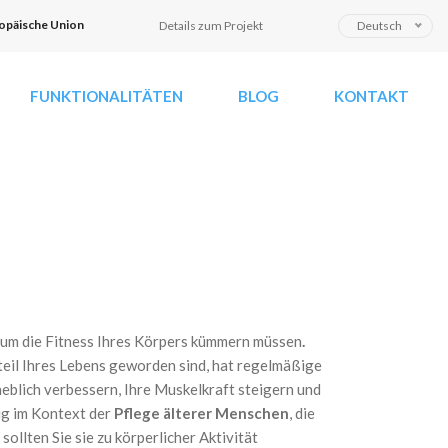
S
opäische Union
Details zum Projekt
Deutsch
p
r
FUNKTIONALITÄTEN
BLOG
KONTAKT
a
c
h
e
a
u
s
w
ä
h
l
 um die
Fitness Ihres Körpers kümmern müssen
.
e
teil Ihres Lebens geworden sind, hat regelmäßige
n
heblich verbessern, Ihre Muskelkraft steigern und
tig im Kontext der
Pflege älterer Menschen
, die
ollten Sie sie zu körperlicher Aktivität