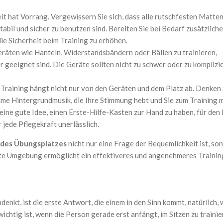
it hat Vorrang. Vergewissern Sie sich, dass alle rutschfesten Matte
stabil und sicher zu benutzen sind. Bereiten Sie bei Bedarf zusätzlich
ie Sicherheit beim Training zu erhöhen.
eräten wie Hanteln, Widerstandsbändern oder Bällen zu trainieren,
rer geeignet sind. Die Geräte sollten nicht zu schwer oder zu komplizi
Training hängt nicht nur von den Geräten und dem Platz ab. Denken 
hme Hintergrundmusik, die Ihre Stimmung hebt und Sie zum Training 
 eine gute Idee, einen Erste-Hilfe-Kasten zur Hand zu haben, für den F
jede Pflegekraft unerlässlich.
 des Übungsplatzes
nicht nur eine Frage der Bequemlichkeit ist, so
ante Umgebung ermöglicht ein effektiveres und angenehmeres Trainin
nkt, ist die erste Antwort, die einem in den Sinn kommt, natürlich,
ichtig ist, wenn die Person gerade erst anfängt, im Sitzen zu traini