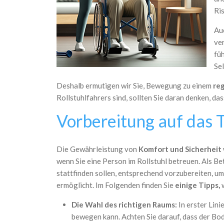
Ris
Au
ver
füh
Se
Deshalb ermutigen wir Sie, Bewegung zu einem
re
Rollstuhlfahrers sind, sollten Sie daran denken, da
Vorbereitung auf das T
Die Gewährleistung von
Komfort und Sicherheit
wenn Sie eine Person im Rollstuhl betreuen. Als Bet
stattfinden sollen, entsprechend vorzubereiten, um
ermöglicht. Im Folgenden finden Sie
einige Tipps,
w
Die Wahl des richtigen Raums:
In erster Lini
bewegen kann. Achten Sie darauf, dass der Bo