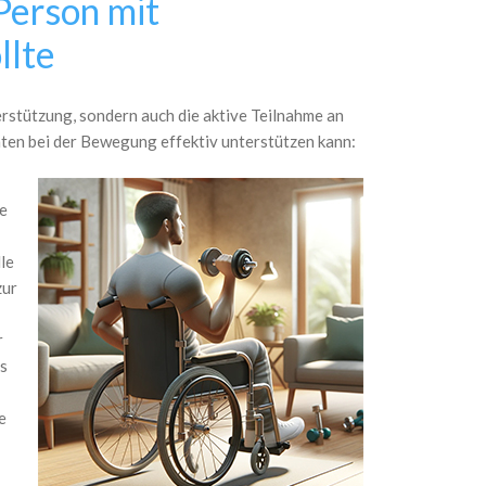
Person mit
llte
rstützung, sondern auch die aktive Teilnahme an
enten bei der Bewegung effektiv unterstützen kann:
me
lle
zur
r
es
e