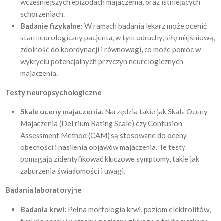
wcześniejszych epizodach majaczenia, oraz istniejących
schorzeniach.
Badanie fizykalne:
W ramach badania lekarz może ocenić
stan neurologiczny pacjenta, w tym odruchy, siłę mięśniową,
zdolność do koordynacji i równowagi, co może pomóc w
wykryciu potencjalnych przyczyn neurologicznych
majaczenia.
Testy neuropsychologiczne
Skale oceny majaczenia:
Narzędzia takie jak Skala Oceny
Majaczenia (Delirium Rating Scale) czy Confusion
Assessment Method (CAM) są stosowane do oceny
obecności i nasilenia objawów majaczenia. Te testy
pomagają zidentyfikować kluczowe symptomy, takie jak
zaburzenia świadomości i uwagi.
Badania laboratoryjne
Badania krwi:
Pełna morfologia krwi, poziom elektrolitów,
funkcja nerek i wątroby, poziomy glukozy, a także markery