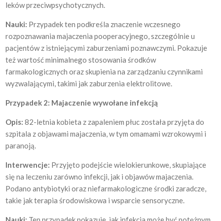
leków przeciwpsychotycznych.
Nauki:
Przypadek ten podkreśla znaczenie wczesnego
rozpoznawania majaczenia pooperacyjnego, szczególnie u
pacjentów z istniejącymi zaburzeniami poznawczymi. Pokazuje
też wartość minimalnego stosowania środków
farmakologicznych oraz skupienia na zarządzaniu czynnikami
wyzwalającymi, takimi jak zaburzenia elektrolitowe.
Przypadek 2: Majaczenie wywołane infekcją
Opis:
82-letnia kobieta z zapaleniem płuc została przyjęta do
szpitala z objawami majaczenia, w tym omamami wzrokowymi i
paranoją.
Interwencje:
Przyjęto podejście wielokierunkowe, skupiające
się na leczeniu zarówno infekcji, jak i objawów majaczenia.
Podano antybiotyki oraz niefarmakologiczne środki zaradcze,
takie jak terapia środowiskowa i wsparcie sensoryczne.
Nauki:
Ten przypadek pokazuje, jak infekcja może być potężnym