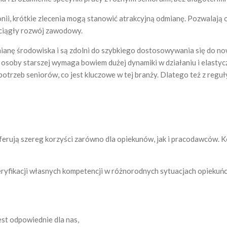
notonii, krótkie zlecenia mogą stanowić atrakcyjną odmianę. Pozwala
ciągły rozwój zawodowy.
mianę środowiska i są zdolni do szybkiego dostosowywania się do no
i osoby starszej wymaga bowiem dużej dynamiki w działaniu i elastyc
potrzeb seniorów, co jest kluczowe w tej branży. Dlatego też z regu
ferują szereg korzyści zarówno dla opiekunów, jak i pracodawców. K
ryfikacji własnych kompetencji w różnorodnych sytuacjach opiekuńc
est odpowiednie dla nas,