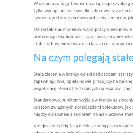
W uznaniu za tę gotowość do adaptacji i szybkieg
tylko wynagrodzenie wysiłku, ale również zachęce
systemu, w którym zarówno potrzeby seniorów, jak
Dzięki takiemu modelowi współpracy opiekunowie m
preferencji i okoliczności. To sprawia, że opiekunk
stała się bowiem w ostatnich latach coraz popula
Na czym polegają stałe
Stałe zlecenia w branży opieki nad osobami stars
zapewniają dwaj opiekunowie, pracujący na zmianę. 
współpracę. Powrót tych samych opiekunów i chęć 
Standardowo, punktem wyjścia w branży są zleceni
kosztów związanych z przejazdami opiekunów, jak i 
między opiekunem a seniorem, co ma kluczowe znacz
Kolejną korzyścią, jaką niesie ze sobą praca w op
zdarza się, że wcześniejszy opiekun z różnych prz