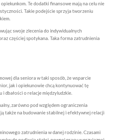
opiekunkom. Te dodatki finansowe mają na celu nie
tyczności. Takie podejście sprzyja tworzeniu
kiem.
wując swoje zlecenia do indywidualnych
coraz częściej spotykana. Taka forma zatrudnienia
owej dla seniora w taki sposób, że wsparcie
nior, jak i opiekunowie chcą kontynuować tę
 dbałości o relacje międzyludzkie.
ymalny, zarówno pod względem ograniczenia
ą także na budowanie stabilnej i efektywnej relacji
rminowego zatrudnienia w danej rodzinie. Czasami
unów do podjęcia stałej, pewnej pracy w przyjaznej