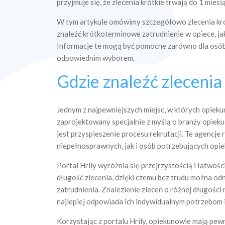
przyjmuje się, że zlecenia krótkie trwają do 1 miesi
W tym artykule omówimy szczegółowo zlecenia krótk
znaleźć krótkoterminowe zatrudnienie w opiece, ja
Informacje te mogą być pomocne zarówno dla osób pr
odpowiednim wyborem.
Gdzie znaleźć zlecenia
Jednym z najpewniejszych miejsc, w których opieku
zaprojektowany specjalnie z myślą o branży opieku
jest przyspieszenie procesu rekrutacji. Te agencj
niepełnosprawnych, jak i osób potrzebujących opie
Portal Hrily wyróżnia się przejrzystością i łatwoś
długość zlecenia, dzięki czemu bez trudu można od
zatrudnienia. Znalezienie zleceń o różnej długości
najlepiej odpowiada ich indywidualnym potrzebom
Korzystając z portalu Hrily, opiekunowie mają pewn