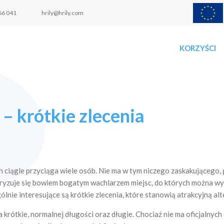
66 041
hrily@hrily.com
KORZYŚCI
– krótkie zlecenia
ciągle przyciąga wiele osób. Nie ma w tym niczego zaskakującego, gd
yzuje się bowiem bogatym wachlarzem miejsc, do których można wyje
lnie interesujące są krótkie zlecenia, które stanowią atrakcyjną a
krótkie, normalnej długości oraz długie. Chociaż nie ma oficjalnych d