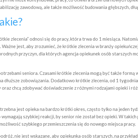
stabilizację zawodową, ale także możliwość budowania głębszych, dług
jakie?
ótkie zlecenia” odnosi się do pracy, która trwa do 1 miesiąca. Natom
e. Ważne jest, aby zrozumieć, że krótkie zlecenia w branży opiekuń
żnorodnych przyczyn, dla których agencja opiekunek osób starszych m
otrzebami seniora. Czasami krótkie zlecenia mogą być także form
na dłuższe zobowiązania. Dodatkowo krótkie zlecenia, od 1 tygodnia
 oraz chcą zdobywać doświadczenie z różnymi rodzajami opieki i róż
rzebna jest opieka na bardzo krótki okres, często tylko na jeden tydz
 wymagają szybkiej reakcji, by senior nie został bez opieki. W taki
ą możliwość szybkiego przemieszczenia się do nowego miejsca pracy.
podróż, nie jest wskazane, aby opiekunka osób starszych, na przykła