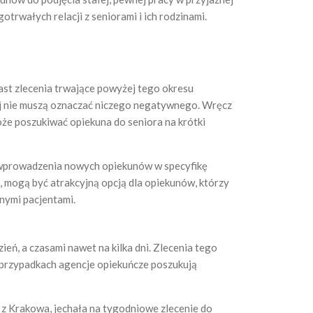
otrwałych relacji z seniorami i ich rodzinami.
iast zlecenia trwające powyżej tego okresu
czej nie muszą oznaczać niczego negatywnego. Wręcz
oże poszukiwać opiekuna do seniora na krótki
ą wprowadzenia nowych opiekunów w specyfikę
, mogą być atrakcyjną opcją dla opiekunów, którzy
nymi pacjentami.
ień, a czasami nawet na kilka dni. Zlecenia tego
ch przypadkach agencje opiekuńcze poszukują
d z Krakowa, jechała na tygodniowe zlecenie do