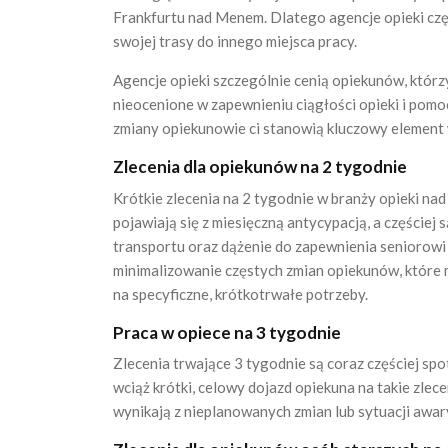
Frankfurtu nad Menem. Dlatego agencje opieki częs
swojej trasy do innego miejsca pracy.
Agencje opieki szczególnie cenią opiekunów, któr
nieocenione w zapewnieniu ciągłości opieki i pomoc
zmiany opiekunowie ci stanowią kluczowy element
Zlecenia dla opiekunów na 2 tygodnie
Krótkie zlecenia na 2 tygodnie w branży opieki na
pojawiają się z miesięczną antycypacją, a częście
transportu oraz dążenie do zapewnienia seniorowi 
minimalizowanie częstych zmian opiekunów, które 
na specyficzne, krótkotrwałe potrzeby.
Praca w opiece na 3 tygodnie
Zlecenia trwające 3 tygodnie są coraz częściej spo
wciąż krótki, celowy dojazd opiekuna na takie zlec
wynikają z nieplanowanych zmian lub sytuacji awar