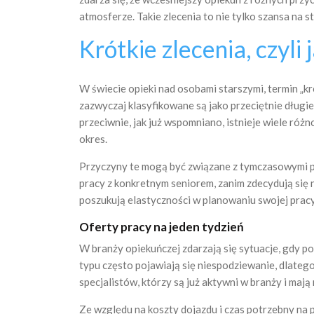
atmosferze. Takie zlecenia to nie tylko szansa na 
Krótkie zlecenia, czyli 
W świecie opieki nad osobami starszymi, termin „kr
zazwyczaj klasyfikowane są jako przeciętnie długi
przeciwnie, jak już wspomniano, istnieje wiele ró
okres.
Przyczyny te mogą być związane z tymczasowymi p
pracy z konkretnym seniorem, zanim zdecydują się 
poszukują elastyczności w planowaniu swojej pracy
Oferty pracy na jeden tydzień
W branży opiekuńczej zdarzają się sytuacje, gdy pot
typu często pojawiają się niespodziewanie, dlatego
specjalistów, którzy są już aktywni w branży i maj
Ze względu na koszty dojazdu i czas potrzebny na 