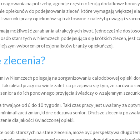
o reagowania na potrzeby, agencje często oferują dodatkowe bonusy 
nie opiekunów do podejmowania zleceń, które wymagają większej elas
 i warunki pracy opiekunów są traktowane z należytą uwagą i szacun
ają możliwość zarabiania atrakcyjnych kwot, jednocześnie dostoso
a osób starszych w Niemczech, podejmująca się krótkich zleceń, jest 
rniejszym wyborem profesjonalistów branży opiekuńczej.
 zlecenia?
zymi w Niemczech polegają na zorganizowaniu całodobowej opieki dom
Taki układ pracy ma wiele zalet, co przejawia się tym, że zarówno se
seniora do ich ponownego przyjęcia świadczy o wzajemnym szacunku i
a trwające od 6 do 10 tygodni. Taki czas pracy jest uważany za opt
minimalizacji zmian, które odczuwa senior. Dłuższe zlecenia pozwalaj
enie dla jakości świadczonej opieki.
iece osób starszych na stałe zlecenia, może być perspektywa długote
yczyn nie może kontynuować pracy, co otwiera drzwi dla nowych opiek