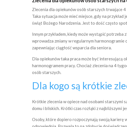
Zlecenia dla opiekunów osób starszych na
Zlecenia dla opiekunów osób starszych trwające 4 
Taka sytuacja może mieć miejsce, gdy na przykład j
świąt Bożego Narodzenia. Jest to dość często spo
Innym przykładem, kiedy może wystąpić potrzeba zl
wprowadza zmiany w regularnym harmonogramie opiek
zapewniając ciągłość wsparcia dla seniora.
Dla opiekunów taka praca może być interesującą o
harmonogramem pracy. Chociaż zlecenia na 4 tygod
osób starszych.
Dla kogo są krótkie zl
Krótkie zlecenia w opiece nad osobami starszymi s
domu i bliskich. Krótki czas rozłąki z najbliższymi 
Osoby, które dopiero rozpoczynają swoją karierę w 
odpowiednia. Pozwala to na zdobycie doświadczeni