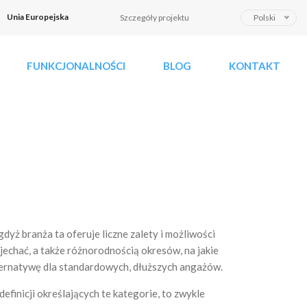
W
Unia Europejska
Szczegóły projektu
Polski
y
b
FUNKCJONALNOŚCI
BLOG
KONTAKT
i
e
r
z
j
ę
z
y
k
yż branża ta oferuje liczne zalety i możliwości
chać, a także różnorodnością okresów, na jakie
lternatywę dla standardowych, dłuższych angażów.
efinicji określających te kategorie, to zwykle