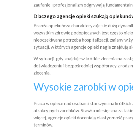
zaufanie i profesjonalizm odgrywają fundamentalną
Dlaczego agencje opieki szukają opiekunów
Branża opiekuńcza charakteryzuje się dużą dynamik
wszystkim zdrowie podopiecznych jest często niek
nieoczekiwana potrzeba hospitalizacji, zmiany w ż
sytuacji, w których agencje opieki nagle znajdują 
W sytuacji, gdy znajdujesz krótkie zlecenia na zas
doświadczeniu i bezpośredniej współpracy z rodzi
zlecenia.
Wysokie zarobki w opie
Praca w opiece nad osobami starszymi na krótkich 
atrakcyjnych zarobków. Stawka miesięczna za takie
więcej, agencje opieki doceniają elastyczność pra
terminów.