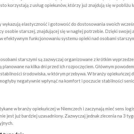
to korzystają z usług opiekunów, którzy już znajdują się w pobliżu 
zy wykazują elastyczność i gotowość do dostosowania swoich wcześn
y osobie starszej, znajdującej się w nagłej potrzebie. Dzięki swoje
 w efektywnym funkcjonowaniu systemu opieki nad osobami starszym
d osobami starszymi są zazwyczaj organizowane z krótkim wyprzedzen
j są planowane na kilka dni przed ich rozpoczęciem. Głównym powodem
stabilności środowiska, w którym przebywa. W branży opiekuńczej du
mogłyby negatywnie wpłynąć na komfort i poczucie stabilności senio
tykane w branży opiekuńczej w Niemczech i zaczynają mieć sens logis
enie jest już bardziej uzasadniony. Zazwyczaj jednak zlecenia na 3 ty
yjnych.