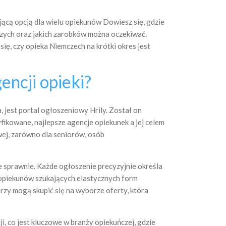
jącą opcją dla wielu opiekunów Dowiesz się, gdzie
rszych oraz jakich zarobków można oczekiwać.
ię, czy opieka Niemczech na krótki okres jest
encji opieki?
 jest portal ogłoszeniowy Hrily. Został on
fikowane, najlepsze agencje opiekunek a jej celem
wej, zarówno dla seniorów, osób
le sprawnie. Każde ogłoszenie precyzyjnie określa
a opiekunów szukających elastycznych form
órzy mogą skupić się na wyborze oferty, która
i, co jest kluczowe w branży opiekuńczej, gdzie