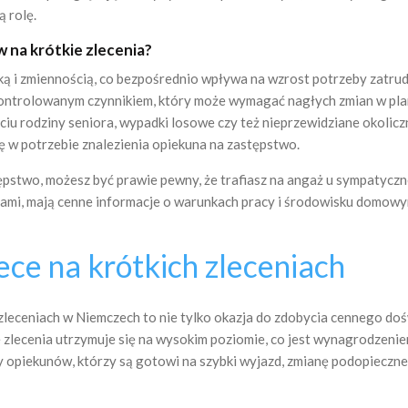
 rolę.
 na krótkie zlecenia?
ą i zmiennością, co bezpośrednio wpływa na wzrost potrzeby zatrud
ontrolowanym czynnikiem, który może wymagać nagłych zmian w plana
yciu rodziny seniora, wypadki losowe czy też nieprzewidziane okol
się w potrzebie znalezienia opiekuna na zastępstwo.
tępstwo, możesz być prawie pewny, że trafiasz na angaż u sympatyczne
nami, mają cenne informacje o warunkach pracy i środowisku domowy
ce na krótkich zleceniach
zleceniach w Niemczech to nie tylko okazja do zdobycia cennego doś
 zlecenia utrzymuje się na wysokim poziomie, co jest wynagrodzenie
cy opiekunów, którzy są gotowi na szybki wyjazd, zmianę podopieczn