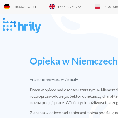
+48 536 866 041
+48 530 248 264
+48 536 8
Opieka w Niemczech 
Artykuł przeczytasz w
7
minuty.
Praca w opiece nad osobami starszymi w Niemczech 
rozwoju zawodowego. Sektor opiekuńczy charakter
można podjąć pracę. Wśród tych możliwości szczegó
Zlecenia w opiece nad seniorami można podzielić na 