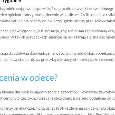
 4 tygodnie
tygodnie mają swoją specyfikę i często nie są wynikiem świadomego
eden opiekun kończy swoje zlecenie w okolicach 26 listopada, a rodz
tykana sytuacja w branży opiekuńczej, gdzie okresy przejściowe mię
ecenia na 4 tygodnie, jest sytuacja, gdy senior ma zaplanowaną wizy
i. W takich przypadkach, agencje opieki starają się znaleźć opieku
kazją do zdobycia doświadczenia w różnych środowiskach opiekuńcz
nie nie są standardową praktyką w branży, stanowią ważny element 
ecenia w opiece?
ą idealne dla osób ceniących sobie elastyczność i dynamikę zawodow
jest ceniony przez tych, którzy nie chcą długotrwałego oddalenia od r
branży opiekuńczej, mogą uznać krótkie zlecenia za doskonałą okazję
a i zrozumienie specyfiki pracy z różnymi seniorami, bez długoter