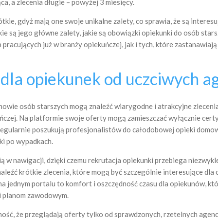
ąca, a zlecenia długie – powyżej 3 miesięcy.
ie, gdyż mają one swoje unikalne zalety, co sprawia, że są interesu
kie są jego główne zalety, jakie są obowiązki opiekunki do osób sta
acujących już w branży opiekuńczej, jak i tych, które zastanawiają s
 dla opiekunek od uczciwych ag
nowie osób starszych mogą znaleźć wiarygodne i atrakcyjne zlecenia,
ńczej. Na platformie swoje oferty mogą zamieszczać wyłącznie certy
e regularnie poszukują profesjonalistów do całodobowej opieki domo
ki po wypadkach.
cią w nawigacji, dzięki czemu rekrutacja opiekunki przebiega niezwyk
naleźć krótkie zlecenia, które mogą być szczególnie interesujące dl
 na jednym portalu to komfort i oszczędność czasu dla opiekunów, kt
 i planom zawodowym.
ość, że przeglądają oferty tylko od sprawdzonych, rzetelnych agencj