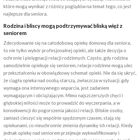
które mogą wynikać z różnicy poglądów na temat tego, co jest
najlepsze dla seniora.
Rodzina i bliscy mogą podtrzymywać bliską więź z
seniorem
Zdecydowanie się na całodobową opiekę domową dla seniora,
to nie tylko wybór profesjonalnej opieki, ale także decyzja o
ochronie i pielęgnacji relacji rodzinnych. Często, gdy rodzina
samodzielnie opiekuje się seniorem, relacje rodzinne mogą ulec
przekształceniu w obowiązkowy schemat opieki. Nie da się ukryć,
że ciągła opieka nad osobą starszą, zwłaszcza w sytuacji, gdy
wymaga ona intensywnego wsparcia, jest zadaniem
wymagającym i obciążającym. Mimo najszczerszych chęci i
głębokiej miłości może to prowadzić do wyczerpania, a w
konsekwencji do pogorszenia jakości relacji. Bliskie osoby,
zamiast cieszyć się wspólnie spędzonym czasem, stają się
opiekunami, co nieuchronnie zmienia dynamikę ich relacji. Kiedy
jednak opiekę nad seniorem przejmuje wykwalifikowany i