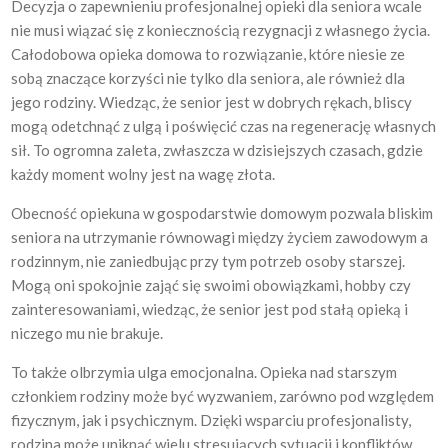
Decyzja o zapewnieniu profesjonalnej opieki dla seniora wcale
nie musi wiązać się z koniecznością rezygnacji z własnego życia.
Całodobowa opieka domowa to rozwiązanie, które niesie ze
sobą znaczące korzyści nie tylko dla seniora, ale również dla
jego rodziny. Wiedząc, że senior jest w dobrych rękach, bliscy
mogą odetchnąć z ulgą i poświęcić czas na regenerację własnych
sił. To ogromna zaleta, zwłaszcza w dzisiejszych czasach, gdzie
każdy moment wolny jest na wagę złota.
Obecność opiekuna w gospodarstwie domowym pozwala bliskim
seniora na utrzymanie równowagi między życiem zawodowym a
rodzinnym, nie zaniedbując przy tym potrzeb osoby starszej.
Mogą oni spokojnie zająć się swoimi obowiązkami, hobby czy
zainteresowaniami, wiedząc, że senior jest pod stałą opieką i
niczego mu nie brakuje.
To także olbrzymia ulga emocjonalna. Opieka nad starszym
członkiem rodziny może być wyzwaniem, zarówno pod względem
fizycznym, jak i psychicznym. Dzięki wsparciu profesjonalisty,
rodzina może uniknąć wielu stresujących sytuacji i konfliktów,