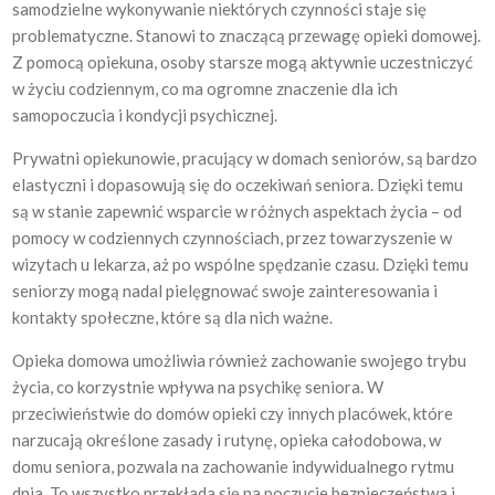
samodzielne wykonywanie niektórych czynności staje się
problematyczne. Stanowi to znaczącą przewagę opieki domowej.
Z pomocą opiekuna, osoby starsze mogą aktywnie uczestniczyć
w życiu codziennym, co ma ogromne znaczenie dla ich
samopoczucia i kondycji psychicznej.
Prywatni opiekunowie, pracujący w domach seniorów, są bardzo
elastyczni i dopasowują się do oczekiwań seniora. Dzięki temu
są w stanie zapewnić wsparcie w różnych aspektach życia – od
pomocy w codziennych czynnościach, przez towarzyszenie w
wizytach u lekarza, aż po wspólne spędzanie czasu. Dzięki temu
seniorzy mogą nadal pielęgnować swoje zainteresowania i
kontakty społeczne, które są dla nich ważne.
Opieka domowa umożliwia również zachowanie swojego trybu
życia, co korzystnie wpływa na psychikę seniora. W
przeciwieństwie do domów opieki czy innych placówek, które
narzucają określone zasady i rutynę, opieka całodobowa, w
domu seniora, pozwala na zachowanie indywidualnego rytmu
dnia. To wszystko przekłada się na poczucie bezpieczeństwa i