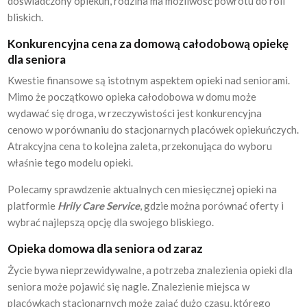
doświadczony opiekun, rodzina ma możliwość powrotu do roli
bliskich.
Konkurencyjna cena za domową całodobową opiekę
dla seniora
Kwestie finansowe są istotnym aspektem opieki nad seniorami.
Mimo że początkowo opieka całodobowa w domu może
wydawać się droga, w rzeczywistości jest konkurencyjna
cenowo w porównaniu do stacjonarnych placówek opiekuńczych.
Atrakcyjna cena to kolejna zaleta, przekonująca do wyboru
właśnie tego modelu opieki.
Polecamy sprawdzenie aktualnych cen miesięcznej opieki na
platformie
Hrily Care Service
, gdzie można porównać oferty i
wybrać najlepszą opcję dla swojego bliskiego.
Opieka domowa dla seniora od zaraz
Życie bywa nieprzewidywalne, a potrzeba znalezienia opieki dla
seniora może pojawić się nagle. Znalezienie miejsca w
placówkach stacjonarnych może zająć dużo czasu, którego