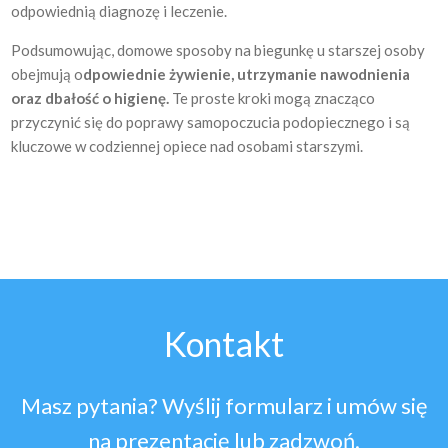
odpowiednią diagnozę i leczenie.
Podsumowując, domowe sposoby na biegunkę u starszej osoby
obejmują o
dpowiednie żywienie, utrzymanie nawodnienia
oraz dbałość o higienę.
Te proste kroki mogą znacząco
przyczynić się do poprawy samopoczucia podopiecznego i są
kluczowe w codziennej opiece nad osobami starszymi.
Kontakt
Masz pytania? Wyślij formularz i umów się
na prezentację lub zadzwoń.