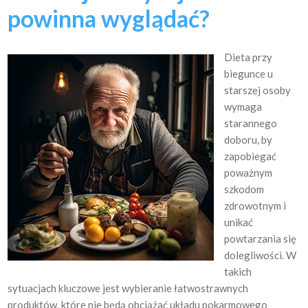
powinna wyglądać?
Dieta przy
biegunce u
starszej osoby
wymaga
starannego
doboru, by
zapobiegać
poważnym
szkodom
zdrowotnym i
unikać
powtarzania się
dolegliwości. W
takich
sytuacjach kluczowe jest wybieranie łatwostrawnych
produktów, które nie będą obciążać układu pokarmowego