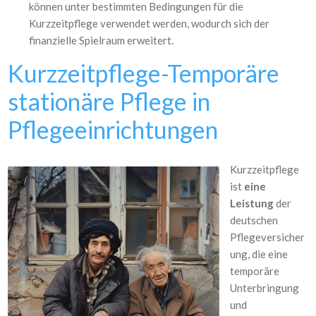
können unter bestimmten Bedingungen für die
Kurzzeitpflege verwendet werden, wodurch sich der
finanzielle Spielraum erweitert.
Kurzzeitpflege-Temporäre
stationäre Pflege in
Pflegeeinrichtungen
Kurzzeitpflege
ist
eine
Leistung
der
deutschen
Pflegeversicher
ung, die eine
temporäre
Unterbringung
und