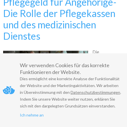
Pflegegeld für Angehörige-
Die Rolle der Pflegekassen
und des medizinischen
Dienstes
Die
Pflegekassen
Wir verwenden Cookies für das korrekte
und der
Funktionieren der Website.
Medizinische
Dies ermöglicht eine korrekte Analyse der Funktionalität
Dienst der
der Website und der Marketingaktivitäten. Wir arbeiten
Krankenversich
in Übereinstimmung mit den
Datenschutzbestimmungen
.
erung
(MDK)
Indem Sie unsere Website weiter nutzen, erklären Sie
spielen eine
sich mit den dargelegten Grundsätzen einverstanden.
zentrale Rolle
im deutschen
Ich nehme an
Pflegesystem,
insbesondere