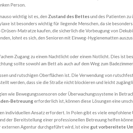
anken Person.
nauso wichtig ist es, den
Zustand des Bettes
und des Patienten zu 
laxe ist besonders wichtig für liegende Menschen, da sie besonders
Drüsen-Matratze kaufen, die sicherlich die Vorbeugung von Dekubi
nden, lohnt es sich, den Senioren mit Einweg-Hygienematten auszust
fachem Zugang zu einem Nachtlicht oder einem Notlicht. Dies ist bes
chtung sollte sowohl am Bett als auch auf dem Weg zum Badezimmer 
rnissen und rutschigen Oberflächen ist. Die Verwendung von rutschfe
ellt werden, dass sie die Straße nicht blockieren und leicht zugängli
ogien wie Bewegungssensoren oder Überwachungssysteme in Betracht 
nden-Betreuung
erforderlich ist, können diese Lösungen eine unsc
inen individuellen Ansatz erfordert. In Polen gibt es viele empfohle
und der Bereitstellung einer professionellen Betreuung helfen könn
r externen Agentur durchgeführt wird, ist eine
gut vorbereitete 