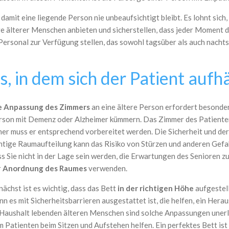
damit eine liegende Person nie unbeaufsichtigt bleibt. Es lohnt sich
ge älterer Menschen anbieten und sicherstellen, dass jeder Moment d
ersonal zur Verfügung stellen, das sowohl tagsüber als auch nachts 
, in dem sich der Patient aufhä
e Anpassung des Zimmers
an eine ältere Person erfordert besonder
rson mit Demenz oder Alzheimer kümmern. Das Zimmer des Patienten is
her muss er entsprechend vorbereitet werden. Die Sicherheit und der
chtige Raumaufteilung kann das Risiko von Stürzen und anderen Gefa
s Sie nicht in der Lage sein werden, die Erwartungen des Senioren zu 
r
Anordnung des Raumes
verwenden.
ächst ist es wichtig, dass das Bett
in der richtigen Höhe
aufgestell
n es mit Sicherheitsbarrieren ausgestattet ist, die helfen, ein Hera
 Haushalt lebenden älteren Menschen sind solche Anpassungen unerläs
m Patienten beim Sitzen und Aufstehen helfen. Ein perfektes Bett ist