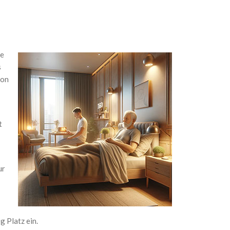
ie
s
von
t
ur
 Platz ein.