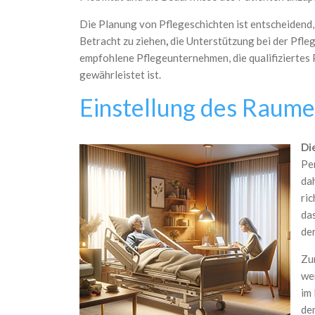
Die Planung von Pflegeschichten ist entscheidend, 
Betracht zu ziehen
,
die Unterstützung bei der Pfle
empfohlene Pflegeunternehmen, die qualifiziertes P
gewährleistet ist.
Einstellung des Raumes
Di
Pe
da
ri
das
de
Zun
wen
im
de