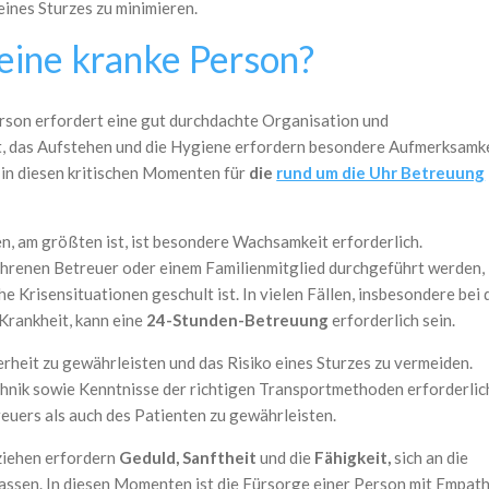
ines Sturzes zu minimieren.
eine kranke Person?
son erfordert eine gut durchdachte Organisation und
t, das Aufstehen und die Hygiene erfordern besondere Aufmerksamk
r in diesen kritischen Momenten für
die
rund um die Uhr Betreuung
en, am größten ist, ist besondere Wachsamkeit erforderlich.
fahrenen Betreuer oder einem Familienmitglied durchgeführt werden,
he Krisensituationen geschult ist. In vielen Fällen, insbesondere bei 
rankheit, kann eine
24-Stunden-Betreuung
erforderlich sein.
herheit zu gewährleisten und das Risiko eines Sturzes zu vermeiden.
chnik sowie Kenntnisse der richtigen Transportmethoden erforderlic
euers als auch des Patienten zu gewährleisten.
iehen erfordern
Geduld, Sanftheit
und die
Fähigkeit,
sich an die
assen. In diesen Momenten ist die Fürsorge einer Person mit Empathi