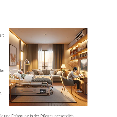
eit
der
h,
e und Erfahrung in der Pflege unersetzlich.