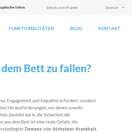
S
opäische Union
Details zum Projekt
Deutsch
p
r
FUNKTIONALITÄTEN
BLOG
KONTAKT
a
c
h
e
a
dem Bett zu fallen?
u
s
w
ä
h
l
t nur Engagement und Empathie erfordert, sondern
e
gsten Herausforderungen, vor denen sowohl
n
en, besteht darin, die Sicherheit der
 aus dem Bett ist eine reale Gefahr, die
ersbedingter
Demenz
oder
Alzheimer-Krankheit.