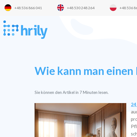
+48 536 866 041
+48 530 248 264
+48 536 8
Wie kann man einen K
Sie können den Artikel in
7
Minuten lesen.
24
au
pr
Pf
sc