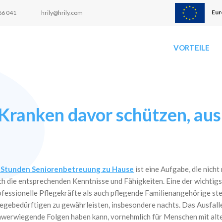
Eur
66 041
hrily@hrily.com
VORTEILE
ranken davor schützen, aus 
 Stunden Seniorenbetreuung zu Hause
ist eine Aufgabe, die nich
ch die entsprechenden Kenntnisse und Fähigkeiten. Eine der wichti
ofessionelle Pflegekräfte als auch pflegende Familienangehörige steh
legebedürftigen zu gewährleisten, insbesondere nachts. Das Ausfallen
hwerwiegende Folgen haben kann, vornehmlich für Menschen mit alt