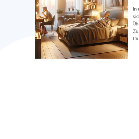
In
si
Üb
Zu
für