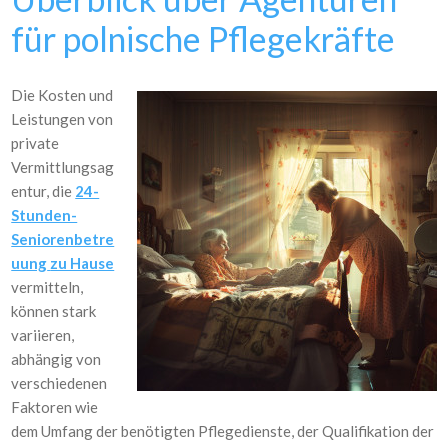
für polnische Pflegekräfte
Die Kosten und
Leistungen von
private
Vermittlungsag
entur, die
24-
Stunden-
Seniorenbetre
uung
zu Hause
vermitteln,
können stark
variieren,
abhängig von
verschiedenen
Faktoren wie
dem Umfang der benötigten Pflegedienste, der Qualifikation der