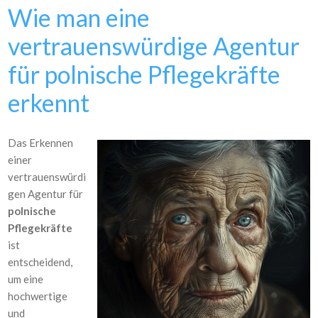
Wie man eine
vertrauenswürdige Agentur
für polnische Pflegekräfte
erkennt
Das Erkennen
einer
vertrauenswürdi
gen Agentur für
polnische
Pflegekräfte
ist
entscheidend,
um eine
hochwertige
und