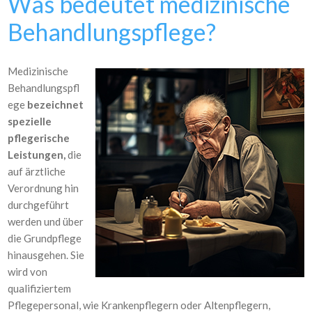
Was bedeutet medizinische
Behandlungspflege?
Medizinische
Behandlungspfl
ege
bezeichnet
spezielle
pflegerische
Leistungen,
die
auf ärztliche
Verordnung hin
durchgeführt
werden und über
die Grundpflege
hinausgehen. Sie
wird von
qualifiziertem
Pflegepersonal, wie Krankenpflegern oder Altenpflegern,