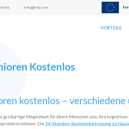
Eur
66 041
hrily@hrily.com
VORTEILE
nioren Kostenlos
ioren kostenlos – verschieden
e großartige Möglichkeit für ältere Menschen sein, ihre kognitiven F
usprobieren können: Die
24-Stunden-Seniorenbetreuung zu Haus