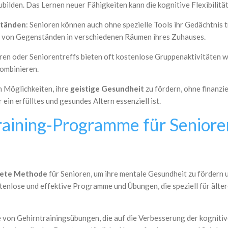
lden. Das Lernen neuer Fähigkeiten kann die kognitive Flexibilität
ständen
: Senioren können auch ohne spezielle Tools ihr Gedächtnis 
n von Gegenständen in verschiedenen Räumen ihres Zuhauses.
ren oder Seniorentreffs bieten oft kostenlose Gruppenaktivitäten
kombinieren.
n Möglichkeiten, ihre
geistige Gesundheit
zu fördern, ohne finanzi
r ein erfülltes und gesundes Altern essenziell ist.
raining-Programme für Senior
nete Methode
für Senioren, um ihre mentale Gesundheit zu fördern 
ostenlose und effektive Programme und Übungen, die speziell für älte
he von Gehirntrainingsübungen, die auf die Verbesserung der kogniti