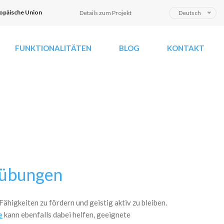
S
opäische Union
Details zum Projekt
Deutsch
p
r
FUNKTIONALITÄTEN
BLOG
KONTAKT
a
c
h
e
a
u
s
w
ä
h
e übungen
l
e
n
ähigkeiten zu fördern und geistig aktiv zu bleiben.
e
kann ebenfalls dabei helfen, geeignete