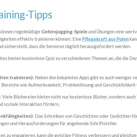
aining-Tipps
n, können regelmäßige
Gehirnjogging-Spiele
und Übungen eine wertvo
igkeiten effektiv trainieren können: Eine
Pflegekraft aus Polen
kan
d sicherstellt, dass die Senioren täglich herausgefordert werden.
ites bieten kostenlose Quiz zu verschiedenen Themen an, die die D
iten trainieren)
: Neben den bekannten Apps gibt es auch weniger v
 Bereiche wie Aufmerksamkeit, Problemlösung und Geschicklichkeit t
)
: Viele Büchereien bieten nicht nur kostenlose Bücher, sondern au
d soziale Interaktion fördern.
enkfähigkeiten)
: Das Schreiben von Geschichten oder Gedichten fö
ungen und Herausforderungen für angehende Schriftsteller.
ten zu engagieren, kann die geistige Fitness verbessern und gleichze