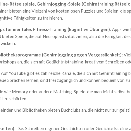
line-Rätselspiele, Gehirnjogging-Spiele (Gehirntraining Rätsel)
iner bieten eine Vielzahl von kostenlosen Puzzles und Spielen, die s
nitive Fähigkeiten zu trainieren.
ps für mentales Fitness-Training (kognitive Übungen)
: Apps wie
 bieten Spiele, die auf Neuroplastizität zielen, also die Fähigkeit de
twickeln.
bliotheksprogramme (Gehirnjogging gegen Vergesslichkeit)
: Vi
rkshops an, die sich mit Gedächtnistraining, kreativem Schreiben od
: Auf YouTube gibt es zahlreiche Kanäle, die sich mit Gehirntraining
eue Sprachen lernen, sind frei zugänglich und können bequem von zu
le wie Memory oder andere Matching-Spiele, die man leicht selbst her
t zu schärfen.
meinden und Bibliotheken bieten Buchclubs an, die nicht nur zur geis
keiten)
: Das Schreiben eigener Geschichten oder Gedichte ist eine 