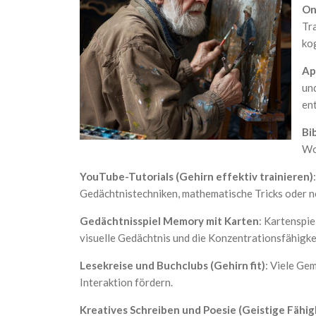
On
Tra
kog
Ap
und
en
Bi
Wo
YouTube-Tutorials (Gehirn effektiv trainieren)
Gedächtnistechniken, mathematische Tricks oder n
Gedächtnisspiel Memory mit Karten
: Kartenspie
visuelle Gedächtnis und die Konzentrationsfähigkei
Lesekreise und Buchclubs (Gehirn fit)
: Viele Ge
Interaktion fördern.
Kreatives Schreiben und Poesie (Geistige Fähig