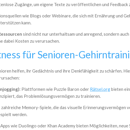
enlose Zugänge, um eigene Texte zu veröffentlichen und Feedback z
ionsquellen wie Blogs oder Webinare, die sich mit Ernährung und Ge
terstützen kann.
Ressourcen
sind nicht nur unterhaltsam und anregend, sondern auch 
ne dabei Kosten zu verursachen.
ness für Senioren-Gehirntraini
oren helfen, ihr Gedächtnis und ihre Denkfähigkeit zu schärfen. Hie
rursachen:
rnjogging)
: Plattformen wie Puzzle Baron oder
Rätsel.org
bieten ein
onzipiert, das Problemlösungsvermögen zu trainieren.
es zahlreiche Memory-Spiele, die das visuelle Erinnerungsvermögen ve
espielt werden.
: Apps wie Duolingo oder Khan Academy bieten Möglichkeiten, neue S