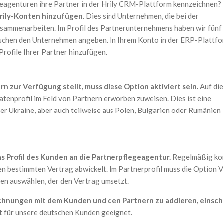
egeagenturen ihre Partner in der Hrily CRM-Plattform kennzeichnen?
Hrily-Konten hinzufügen
. Dies sind Unternehmen, die bei der
usammenarbeiten. Im Profil des Partnerunternehmens haben wir fünf
ischen den Unternehmen angeben. In Ihrem Konto in der ERP-Plattf
rofile Ihrer Partner hinzufügen.
n zur Verfügung stellt, muss diese Option aktiviert sein.
Auf di
tenprofil im Feld von Partnern erworben zuweisen. Dies ist eine
der Ukraine, aber auch teilweise aus Polen, Bulgarien oder Rumänien
s Profil des Kunden an die Partnerpflegeagentur.
Regelmäßig kom
n bestimmten Vertrag abwickelt. Im Partnerprofil muss die Option Ve
en auswählen, der den Vertrag umsetzt.
echnungen mit dem Kunden und den Partnern zu addieren, einschl
t für unsere deutschen Kunden geeignet.