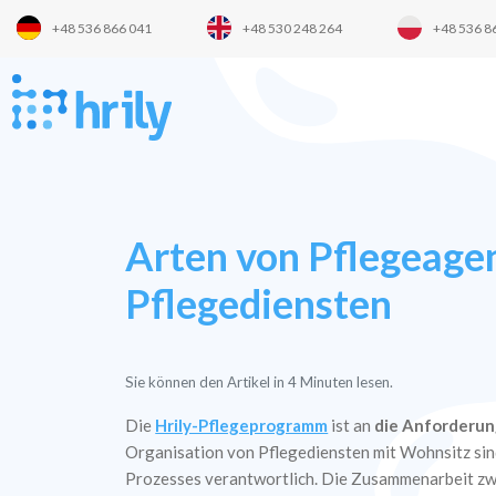
+48 536 866 041
+48 530 248 264
+48 536 8
Arten von Pflegeagen
Pflegediensten
Sie können den Artikel in
4
Minuten lesen.
Die
Hrily-Pflegeprogramm
ist an
die Anforderun
Organisation von Pflegediensten mit Wohnsitz si
Prozesses verantwortlich. Die Zusammenarbeit zwi