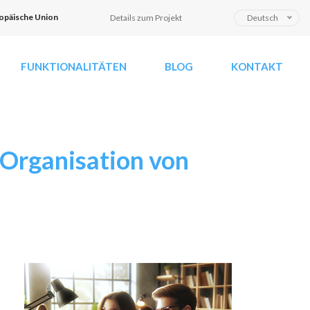
S
opäische Union
Details zum Projekt
Deutsch
p
r
FUNKTIONALITÄTEN
BLOG
KONTAKT
a
c
h
e
a
 Organisation von
u
s
w
ä
h
l
e
n