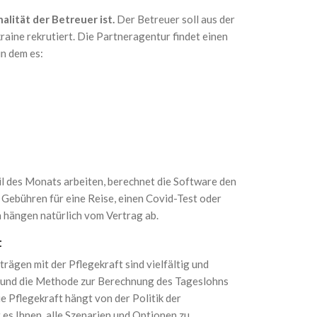
alität der Betreuer ist.
Der Betreuer soll aus der
raine rekrutiert. Die Partneragentur findet einen
n dem es:
il des Monats arbeiten, berechnet die Software den
Gebühren für eine Reise, einen Covid-Test oder
 hängen natürlich vom Vertrag ab.
t
rägen mit der Pflegekraft sind vielfältig und
, und die Methode zur Berechnung des Tageslohns
e Pflegekraft hängt von der Politik der
s Ihnen, alle Szenarien und Optionen zu