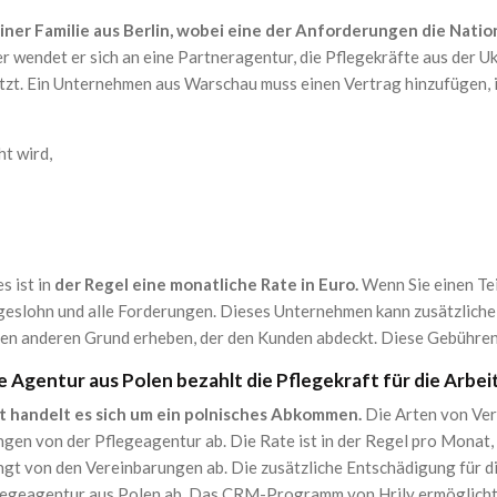
ner Familie aus Berlin, wobei eine der Anforderungen die Nation
 wendet er sich an eine Partneragentur, die Pflegekräfte aus der Uk
tzt. Ein Unternehmen aus Warschau muss einen Vertrag hinzufügen, i
ht wird,
s ist in
der Regel eine monatliche Rate in Euro.
Wenn Sie einen Te
geslohn und alle Forderungen. Dieses Unternehmen kann zusätzliche 
nen anderen Grund erheben, der den Kunden abdeckt. Diese Gebühren
e Agentur aus Polen bezahlt die Pflegekraft für die Arbei
t handelt es sich um ein polnisches Abkommen.
Die Arten von Vert
ngen von der Pflegeagentur ab. Die Rate ist in der Regel pro Monat
ngt von den Vereinbarungen ab. Die zusätzliche Entschädigung für di
legeagentur aus Polen ab. Das CRM-Programm von Hrily ermöglicht e